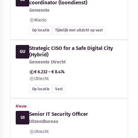
coordinator (loondienst)
Gemeente
Mierlo
Op locatie
Tijdelijk met uitzicht op vast
Strategic CISO for a Safe Digital City
GU
(Hybrid)
Gemeente Utrecht
€ 6.232 – € 8.474
Utrecht
Op locatie
Vast
Nieuw
Senior IT Security Officer
UI
Uitzendbureau
Utrecht