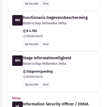
Op locatie
Vast
Functionaris Gegevensbescherming
WH
Waterschap Hollandse Delta
€ 4.780
Ridderkerk
Op locatie
Vast
Stage Informatieveiligheid
WH
Waterschap Hollandse Delta
Stagevergoeding
Ridderkerk
Op locatie
Vast
Nieuw
Information Security Officer / ENSIA
GE