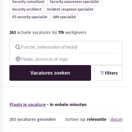
Security consultant
Security awareness specialist
Security architect
Incident response specialist
OT-security specialist
IAM-specialist
263
actuele vacatures bij
176
werkgevers
Kennisbank
Blog
Bedrijfsupdates
Vacatures zoeken
Filters
Externe bronnen
Woordenboek
Plaats je vacature
- In enkele minuten
Auteurs
263 vacatures gevonden
Sorteer op:
relevantie
-
datum