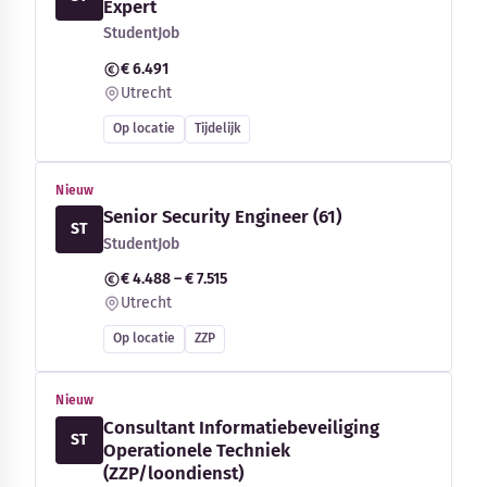
Expert
StudentJob
€ 6.491
Utrecht
Op locatie
Tijdelijk
Nieuw
Senior Security Engineer (61)
ST
StudentJob
€ 4.488 – € 7.515
Utrecht
Op locatie
ZZP
Nieuw
Consultant Informatiebeveiliging
ST
Operationele Techniek
(ZZP/loondienst)