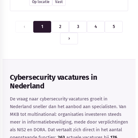
Op locatie
Vast
‹
1
2
3
4
5
›
Cybersecurity vacatures in
Nederland
De vraag naar cybersecurity vacatures groeit in
Nederland sneller dan het aanbod aan specialisten. Van
MKB tot multinational: organisaties investeren steeds
meer in informatiebeveiliging, mede door verplichtingen
als NIS2 en DORA. Dat vertaalt zich direct in het aantal
openstaande functies:
263
actuele vacatures bij
176