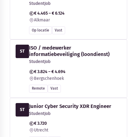
StudentJob
€ 4.465 – € 6.124
Alkmaar
Op locatie
Vast
ISO / medewerker
ST
informatiebeveiliging (loondienst)
StudentJob
€ 3.824 – € 4.694
Bergschenhoek
Remote
Vast
Junior Cyber Security XDR Engineer
ST
StudentJob
€ 3.720
Utrecht