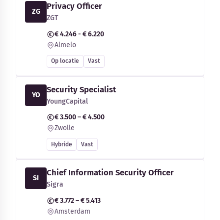
Privacy Officer
ZG
ZGT
€ 4.246 - € 6.220
Almelo
Op locatie
Vast
Security Specialist
YO
YoungCapital
€ 3.500 – € 4.500
Zwolle
Hybride
Vast
Chief Information Security Officer
SI
Sigra
€ 3.772 – € 5.413
Amsterdam