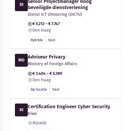
Senior Projectmanager hoog
DI
beveiligde dienstverlening
Dienst ICT Uitvoering (DICTU)
€ 5.212 – € 7.747
Den Haag
Hybride
Vast
Adviseur Privacy
MO
Ministry of Foreign Affairs
€ 3.404 – € 5.389
Den Haag
Op locatie
Vast
Certification Engineer Cyber Security
KI
Kiwa
Rijswijk