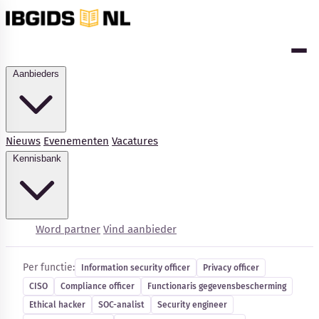
Aanbieders
Nieuws
Evenementen
Vacatures
Kennisbank
Cybersecurity-vacatures
Word partner
Vind aanbieder
Per functie:
Information security officer
Privacy officer
CISO
Compliance officer
Functionaris gegevensbescherming
Ethical hacker
SOC-analist
Security engineer