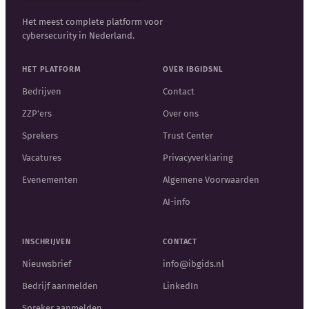
Het meest complete platform voor
cybersecurity in Nederland.
HET PLATFORM
OVER IBGIDSNL
Bedrijven
Contact
ZZP'ers
Over ons
Sprekers
Trust Center
Vacatures
Privacyverklaring
Evenementen
Algemene Voorwaarden
AI-info
INSCHRIJVEN
CONTACT
Nieuwsbrief
info@ibgids.nl
Bedrijf aanmelden
LinkedIn
Spreker aanmelden