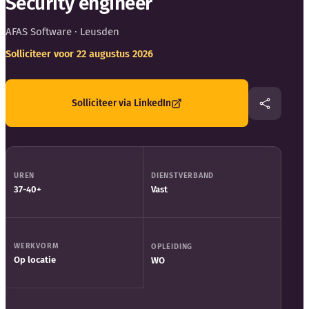
Security engineer
AFAS Software
· Leusden
Solliciteer voor 22 augustus 2026
Kennisbank
Solliciteer via LinkedIn
Blog
Bedrijfsupdates
UREN
DIENSTVERBAND
37-40+
Vast
Externe bronnen
Woordenboek
WERKVORM
OPLEIDING
Op locatie
WO
Auteurs