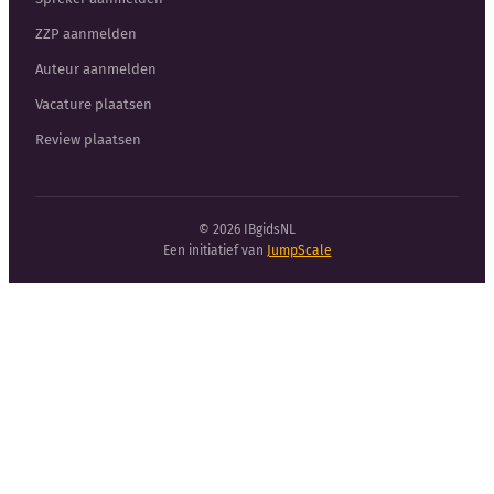
ZZP aanmelden
Auteur aanmelden
Vacature plaatsen
Review plaatsen
© 2026 IBgidsNL
Een initiatief van
JumpScale