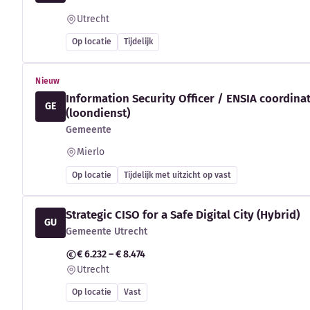
Utrecht
Op locatie
Tijdelijk
Nieuw
Information Security Officer / ENSIA coordina
GE
(loondienst)
Gemeente
Mierlo
Op locatie
Tijdelijk met uitzicht op vast
Strategic CISO for a Safe Digital City (Hybrid)
GU
Gemeente Utrecht
€ 6.232 – € 8.474
Utrecht
Op locatie
Vast