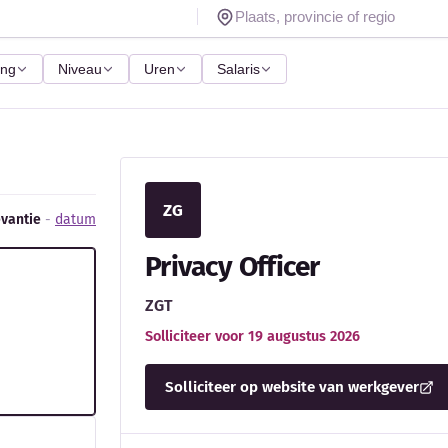
ing
Niveau
Uren
Salaris
ZG
evantie
-
datum
Privacy Officer
ZGT
Solliciteer voor 19 augustus 2026
Solliciteer op website van werkgever