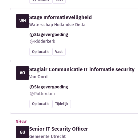
Stage Informatieveiligheid
WH
Waterschap Hollandse Delta
Stagevergoeding
Ridderkerk
Op locatie
Vast
Stagiair Communicatie IT informatie security
VO
Van Oord
Stagevergoeding
Rotterdam
Op locatie
Tijdelijk
Nieuw
Senior IT Security Officer
GU
Gemeente Utrecht