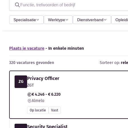
Specialisatie
Werktype
Dienstverband
Opleid
Plaats je vacature
- In enkele minuten
320 vacatures gevonden
Sorteer op:
rel
Privacy Officer
ZG
ZGT
€ 4.246 - € 6.220
Almelo
Op locatie
Vast
Security Specialist