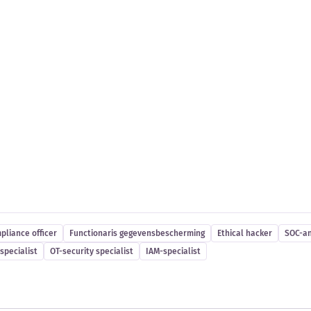
es
pliance officer
Functionaris gegevensbescherming
Ethical hacker
SOC-an
specialist
OT-security specialist
IAM-specialist