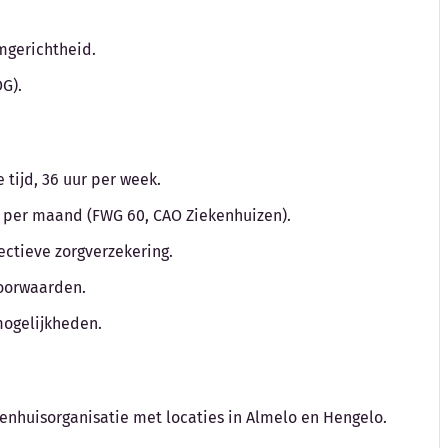
amgerichtheid.
G).
tijd, 36 uur per week.
to per maand (FWG 60, CAO Ziekenhuizen).
ctieve zorgverzekering.
voorwaarden.
mogelijkheden.
kenhuisorganisatie met locaties in Almelo en Hengelo.