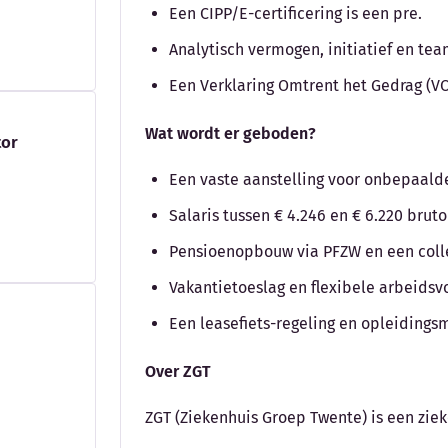
Een CIPP/E-certificering is een pre.
Analytisch vermogen, initiatief en te
Een Verklaring Omtrent het Gedrag (VO
Wat wordt er geboden?
tor
Een vaste aanstelling voor onbepaalde 
Salaris tussen € 4.246 en € 6.220 bru
Pensioenopbouw via PFZW en een colle
Vakantietoeslag en flexibele arbeids
Een leasefiets-regeling en opleidings
Over ZGT
ZGT (Ziekenhuis Groep Twente) is een zie