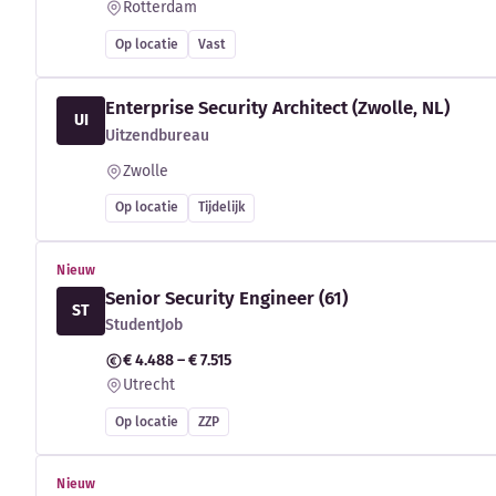
Rotterdam
Op locatie
Vast
Enterprise Security Architect (Zwolle, NL)
UI
Uitzendbureau
Zwolle
Op locatie
Tijdelijk
Nieuw
Senior Security Engineer (61)
ST
StudentJob
€ 4.488 – € 7.515
Utrecht
Op locatie
ZZP
Nieuw