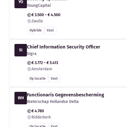
YO
YoungCapital
€ 3.500 – € 4.500
Zwolle
Hybride
Vast
Chief Information Security Officer
SI
Sigra
€ 3.772 – € 5.413
Amsterdam
Op locatie
Vast
Functionaris Gegevensbescherming
WH
Waterschap Hollandse Delta
€ 4.780
Ridderkerk
Op locatie
Vast