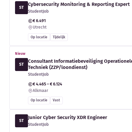
Cybersecurity Monitoring & Reporting Expert
ST
StudentJob
€ 6.491
Utrecht
Op locatie
Tijdelijk
Nieuw
Consultant Informatiebeveiliging Operationel
ST
Techniek (ZZP/loondienst)
StudentJob
€ 4.465 – € 6.124
Alkmaar
Op locatie
Vast
Junior Cyber Security XDR Engineer
ST
StudentJob