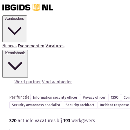
Aanbieders
Nieuws
Evenementen
Vacatures
Kennisbank
Cybersecurity-vacatur
Word partner
Vind aanbieder
Per functie:
Information security officer
Privacy officer
CISO
Com
Security awareness specialist
Security architect
Incident response 
320
actuele vacatures bij
193
werkgevers