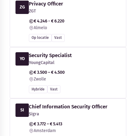
Privacy Officer
ZG
ZGT
€ 4.246 - € 6.220
Almelo
Op locatie
Vast
Security Specialist
YO
YoungCapital
€ 3.500 – € 4.500
Zwolle
Hybride
Vast
Chief Information Security Officer
SI
Sigra
€ 3.772 – € 5.413
Amsterdam