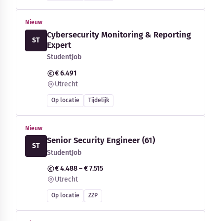
Nieuw
Cybersecurity Monitoring & Reporting
ST
Expert
StudentJob
€ 6.491
Utrecht
Op locatie
Tijdelijk
Nieuw
Senior Security Engineer (61)
ST
StudentJob
€ 4.488 – € 7.515
Utrecht
Op locatie
ZZP