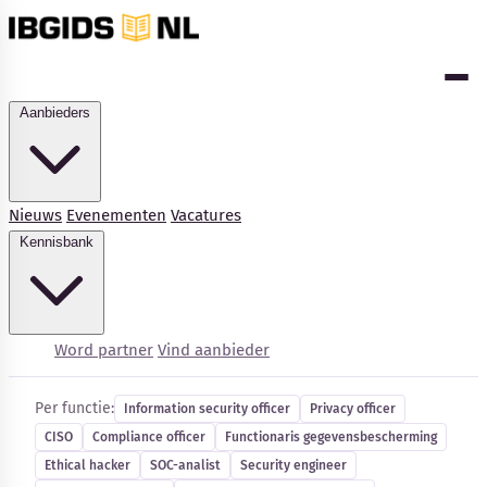
Aanbieders
Nieuws
Evenementen
Vacatures
Kennisbank
Cybersecurity-vacatures
Word partner
Vind aanbieder
Per functie:
Information security officer
Privacy officer
CISO
Compliance officer
Functionaris gegevensbescherming
Kennisbank
Ethical hacker
SOC-analist
Security engineer