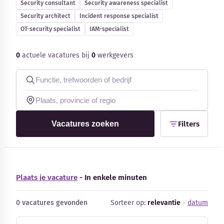
Security consultant
Security awareness specialist
Blog
Security architect
Incident response specialist
OT-security specialist
IAM-specialist
Bedrijfsupdates
0
actuele vacatures bij
0
werkgevers
Externe bronnen
Woordenboek
Auteurs
Vacatures zoeken
Filters
Plaats je vacature
- In enkele minuten
0 vacatures gevonden
Sorteer op:
relevantie
-
datum