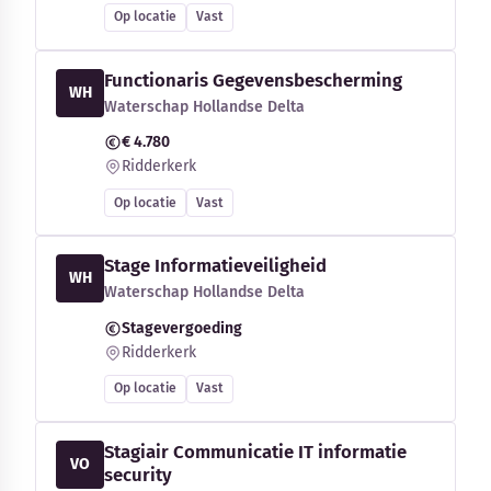
Op locatie
Vast
Functionaris Gegevensbescherming
WH
Waterschap Hollandse Delta
€ 4.780
Ridderkerk
Op locatie
Vast
Stage Informatieveiligheid
WH
Waterschap Hollandse Delta
Stagevergoeding
Ridderkerk
Op locatie
Vast
Stagiair Communicatie IT informatie
VO
security