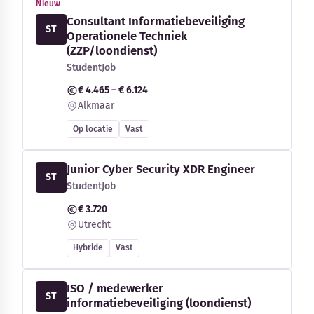
Nieuw
Consultant Informatiebeveiliging
ST
Operationele Techniek
(ZZP/loondienst)
StudentJob
€ 4.465 – € 6.124
Alkmaar
Op locatie
Vast
Junior Cyber Security XDR Engineer
ST
StudentJob
€ 3.720
Utrecht
Hybride
Vast
ISO / medewerker
ST
informatiebeveiliging (loondienst)