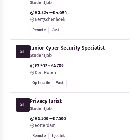
StudentJob
€ 3.824 – € 4.694
Bergschenhoek
Remote
Vast
Junior Cyber Security Specialist
ST
StudentJob
€3.507 – €4.709
Den Hoorn
Op locatie
Vast
Privacy Jurist
ST
StudentJob
€ 5.500 – € 7.500
Rotterdam
Remote
Tijdelijk