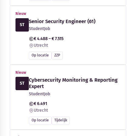
Nieuw
Senior Security Engineer (61)
ST
StudentJob
€ 4.488 – € 7.515
Utrecht
Op locatie
ZZP
Nieuw
Cybersecurity Monitoring & Reporting
ST
Expert
StudentJob
€ 6.491
Utrecht
Op locatie
Tijdelijk