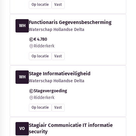
Op locatie
Vast
Functionaris Gegevensbescherming
WH
Waterschap Hollandse Delta
€ 4.780
Ridderkerk
Op locatie
Vast
Stage Informatieveiligheid
WH
Waterschap Hollandse Delta
Stagevergoeding
Ridderkerk
Op locatie
Vast
Stagiair Communicatie IT informatie
VO
security