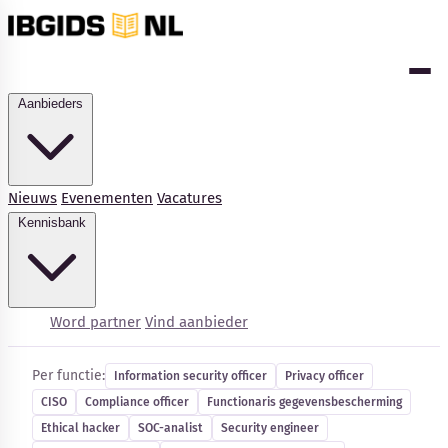
Aanbieders
Nieuws
Evenementen
Vacatures
Kennisbank
Cybersecurity-vacatures
Word partner
Vind aanbieder
Per functie:
Information security officer
Privacy officer
CISO
Compliance officer
Functionaris gegevensbescherming
Kennisbank
Ethical hacker
SOC-analist
Security engineer