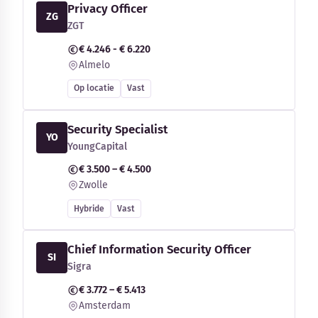
Privacy Officer
ZG
ZGT
€ 4.246 - € 6.220
Almelo
Op locatie
Vast
Security Specialist
YO
YoungCapital
€ 3.500 – € 4.500
Zwolle
Hybride
Vast
Chief Information Security Officer
SI
Sigra
€ 3.772 – € 5.413
Amsterdam