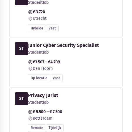
StudentJob
€ 3.720
Utrecht
Hybride
Vast
Junior Cyber Security Specialist
ST
StudentJob
€3.507 – €4.709
Den Hoorn
Op locatie
Vast
Privacy Jurist
ST
StudentJob
€ 5.500 – € 7.500
Rotterdam
Remote
Tijdelijk