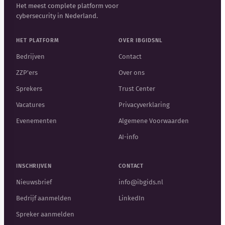
Het meest complete platform voor
cybersecurity in Nederland.
HET PLATFORM
OVER IBGIDSNL
Bedrijven
Contact
ZZP'ers
Over ons
Sprekers
Trust Center
Vacatures
Privacyverklaring
Evenementen
Algemene Voorwaarden
AI-info
INSCHRIJVEN
CONTACT
Nieuwsbrief
info@ibgids.nl
Bedrijf aanmelden
LinkedIn
Spreker aanmelden