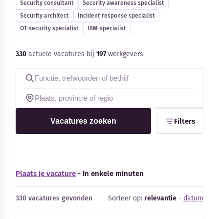
Security consultant
Security awareness specialist
Blog
Security architect
Incident response specialist
OT-security specialist
IAM-specialist
Bedrijfsupdates
330
actuele vacatures bij
197
werkgevers
Externe bronnen
Woordenboek
Auteurs
Vacatures zoeken
Filters
Plaats je vacature
- In enkele minuten
330 vacatures gevonden
Sorteer op:
relevantie
-
datum