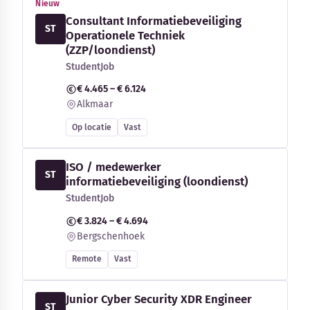
Nieuw
Consultant Informatiebeveiliging
ST
Operationele Techniek
(ZZP/loondienst)
StudentJob
€ 4.465 – € 6.124
Alkmaar
Op locatie
Vast
ISO / medewerker
ST
informatiebeveiliging (loondienst)
StudentJob
€ 3.824 – € 4.694
Bergschenhoek
Remote
Vast
Junior Cyber Security XDR Engineer
ST