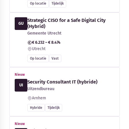
Op locatie
Tijdelijk
Strategic CISO for a Safe Digital City
GU
(Hybrid)
Gemeente Utrecht
€ 6.232 – € 8.474
Utrecht
Op locatie
Vast
Nieuw
Security Consultant IT (hybride)
UI
Uitzendbureau
Arnhem
Hybride
Tijdelijk
Nieuw