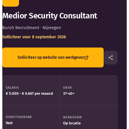
Blog
Medior Security Consultant
Bedrijfsupdates
Buro5 Recruitment
· Nijmegen
Externe bronnen
Solliciteer voor 8 september 2026
Woordenboek
Solliciteer op website van werkgever
Auteurs
SALARIS
UREN
€ 5.000 - € 6.667 per maand
37-40+
DIENSTVERBAND
WERKVORM
Vast
Op locatie