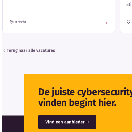
St
→
Utrecht
Terug naar alle vacatures
De juiste cybersecuri
vinden begint hier.
Vind een aanbieder