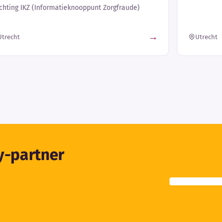
ichting IKZ (Informatieknooppunt Zorgfraude)
→
Utrecht
Utrecht
ty-partner