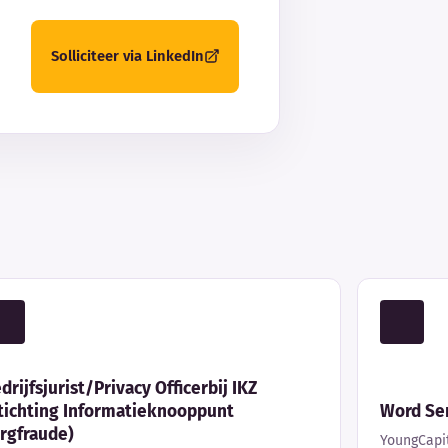
Solliciteer via LinkedIn
drijfsjurist/Privacy Officerbij IKZ
tichting Informatieknooppunt
Word Sen
rgfraude)
YoungCapi