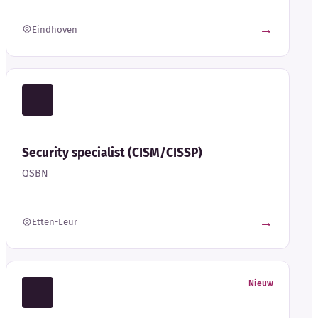
→
Eindhoven
Security specialist (CISM/CISSP)
QSBN
→
Etten-Leur
Nieuw