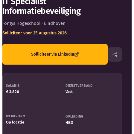
IT Specialist
Blog
Informatiebeveiliging
Bedrijfsupdates
Fontys Hogeschool
· Eindhoven
Solliciteer voor 25 augustus 2026
Externe bronnen
Woordenboek
Solliciteer via LinkedIn
Auteurs
SALARIS
DIENSTVERBAND
€ 3.826
Vast
WERKVORM
OPLEIDING
Op locatie
HBO