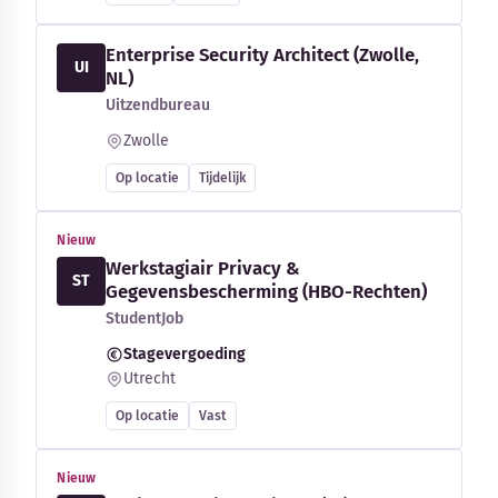
Enterprise Security Architect (Zwolle,
UI
NL)
Uitzendbureau
Zwolle
Op locatie
Tijdelijk
Nieuw
Werkstagiair Privacy &
ST
Gegevensbescherming (HBO-Rechten)
StudentJob
Stagevergoeding
Utrecht
Op locatie
Vast
Nieuw