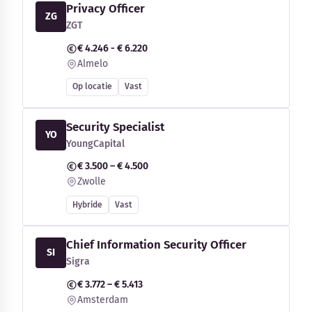
Privacy Officer
ZG
ZGT
€ 4.246 - € 6.220
Almelo
Op locatie
Vast
Security Specialist
YO
YoungCapital
€ 3.500 – € 4.500
Zwolle
Hybride
Vast
Chief Information Security Officer
SI
Sigra
€ 3.772 – € 5.413
Amsterdam