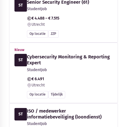
Senior Security Engineer (61)
ST
StudentJob
€ 4.488 – € 7.515
Utrecht
Op locatie
ZZP
Nieuw
Cybersecurity Monitoring & Reporting
ST
Expert
StudentJob
€ 6.491
Utrecht
Op locatie
Tijdelijk
ISO / medewerker
ST
informatiebeveiliging (loondienst)
StudentJob