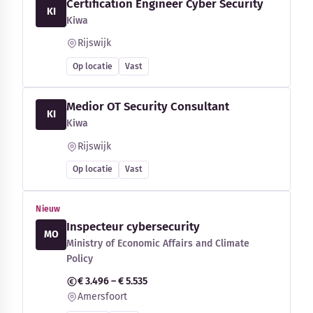
Certification Engineer Cyber Security
KI
Kiwa
Rijswijk
Op locatie
Vast
Medior OT Security Consultant
KI
Kiwa
Rijswijk
Op locatie
Vast
Nieuw
Inspecteur cybersecurity
MO
Ministry of Economic Affairs and Climate
Policy
€ 3.496 – € 5.535
Amersfoort