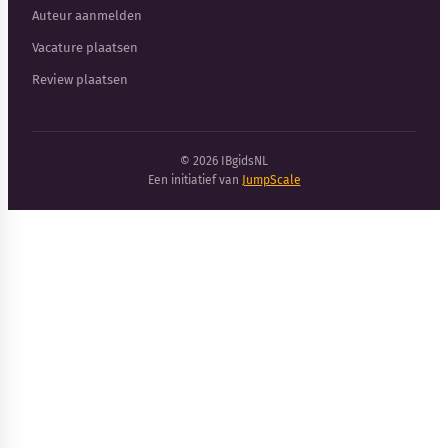
Auteur aanmelden
Vacature plaatsen
Review plaatsen
© 2026 IBgidsNL
Een initiatief van
JumpScale