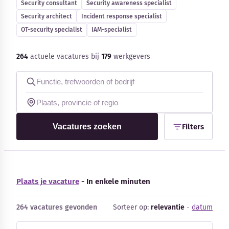
Security consultant
Security awareness specialist
Security architect
Incident response specialist
OT-security specialist
IAM-specialist
264
actuele vacatures bij
179
werkgevers
Kennisbank
Blog
Bedrijfsupdates
Vacatures zoeken
Filters
Externe bronnen
Woordenboek
Plaats je vacature
- In enkele minuten
Auteurs
264 vacatures gevonden
Sorteer op:
relevantie
-
datum