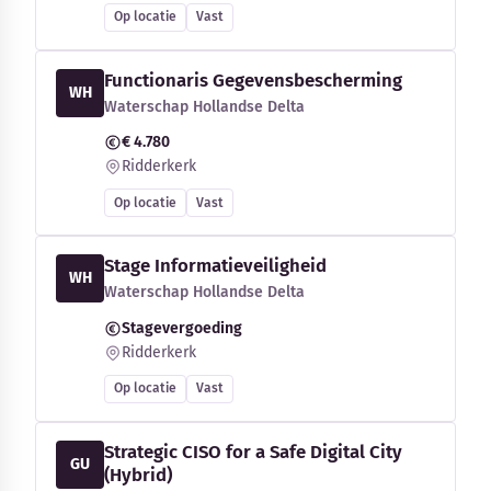
Op locatie
Vast
Functionaris Gegevensbescherming
WH
Waterschap Hollandse Delta
€ 4.780
Ridderkerk
Op locatie
Vast
Stage Informatieveiligheid
WH
Waterschap Hollandse Delta
Stagevergoeding
Ridderkerk
Op locatie
Vast
Strategic CISO for a Safe Digital City
GU
(Hybrid)