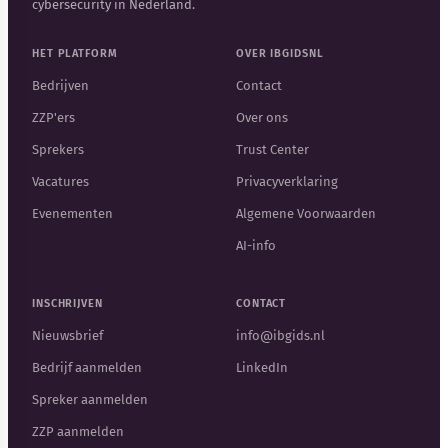
cybersecurity in Nederland.
HET PLATFORM
OVER IBGIDSNL
Bedrijven
Contact
ZZP'ers
Over ons
Sprekers
Trust Center
Vacatures
Privacyverklaring
Evenementen
Algemene Voorwaarden
AI-info
INSCHRIJVEN
CONTACT
Nieuwsbrief
info@ibgids.nl
Bedrijf aanmelden
LinkedIn
Spreker aanmelden
ZZP aanmelden