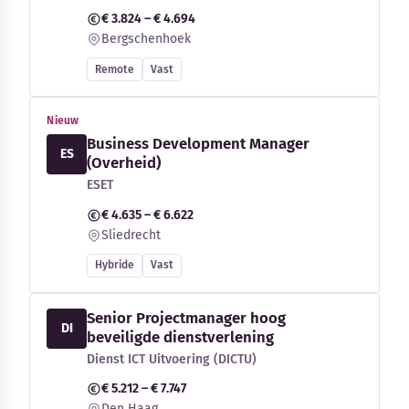
€ 3.824 – € 4.694
Bergschenhoek
Remote
Vast
Nieuw
Business Development Manager
ES
(Overheid)
ESET
€ 4.635 – € 6.622
Sliedrecht
Hybride
Vast
Senior Projectmanager hoog
DI
beveiligde dienstverlening
Dienst ICT Uitvoering (DICTU)
€ 5.212 – € 7.747
Den Haag