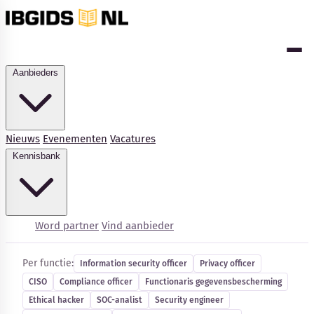
Aanbieders
Nieuws
Evenementen
Vacatures
Kennisbank
Cybersecurity-vacatures
Word partner
Vind aanbieder
Per functie:
Information security officer
Privacy officer
CISO
Compliance officer
Functionaris gegevensbescherming
Ethical hacker
SOC-analist
Security engineer