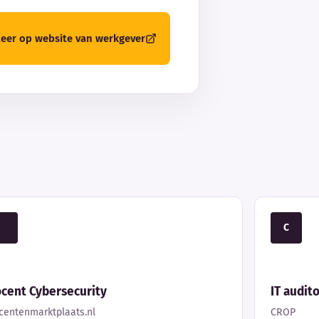
iteer op website van werkgever
C
cent Cybersecurity
IT audit
centenmarktplaats.nl
CROP