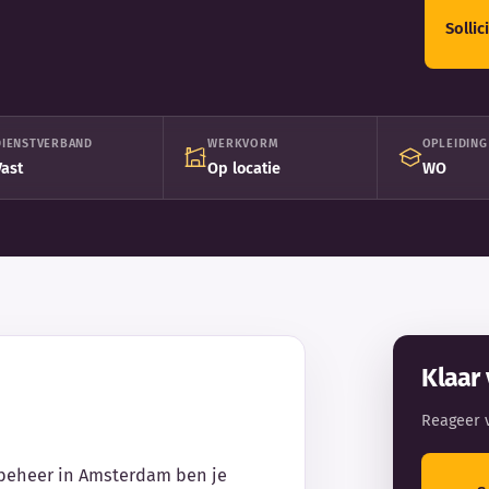
Solli
DIENSTVERBAND
WERKVORM
OPLEIDING
Vast
Op locatie
WO
Klaar 
Reageer 
dbeheer in Amsterdam ben je