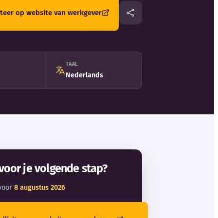
citeer op website van werkgever
TAAL
Nederlands
voor je volgende stap?
voor
8 augustus 2026