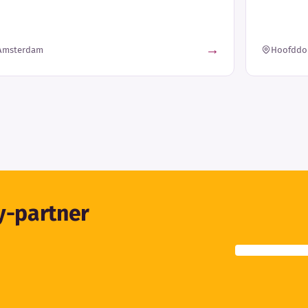
→
Amsterdam
Hoofddo
ty-partner