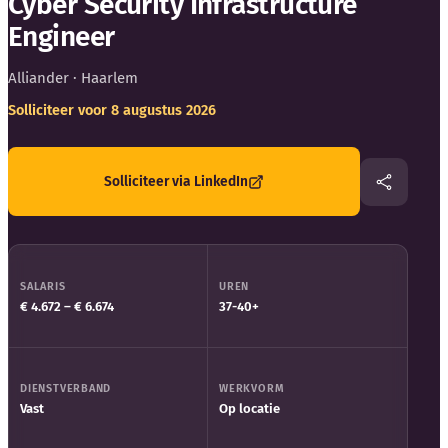
Cyber Security Infrastructure
Blog
Engineer
Bedrijfsupdates
Alliander
· Haarlem
Solliciteer voor 8 augustus 2026
Externe bronnen
Woordenboek
Solliciteer via LinkedIn
Auteurs
SALARIS
UREN
€ 4.672 – € 6.674
37-40+
DIENSTVERBAND
WERKVORM
Vast
Op locatie