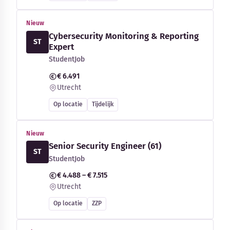
Nieuw
Cybersecurity Monitoring & Reporting
ST
Expert
StudentJob
€ 6.491
Utrecht
Op locatie
Tijdelijk
Nieuw
Senior Security Engineer (61)
ST
StudentJob
€ 4.488 – € 7.515
Utrecht
Op locatie
ZZP