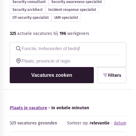
Security consultant
Security awareness specialist
Blog
Security architect
Incident response specialist
OT-security specialist
IAM-specialist
Bedrijfsupdates
325
actuele vacatures bij
196
werkgevers
Externe bronnen
Woordenboek
Auteurs
Vacatures zoeken
Filters
Plaats je vacature
- In enkele minuten
325 vacatures gevonden
Sorteer op:
relevantie
-
datum