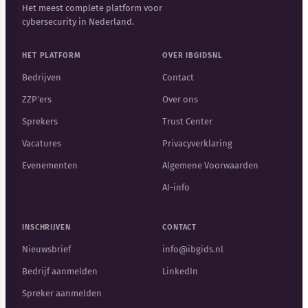
Het meest complete platform voor
cybersecurity in Nederland.
HET PLATFORM
OVER IBGIDSNL
Bedrijven
Contact
ZZP'ers
Over ons
Sprekers
Trust Center
Vacatures
Privacyverklaring
Evenementen
Algemene Voorwaarden
AI-info
INSCHRIJVEN
CONTACT
Nieuwsbrief
info@ibgids.nl
Bedrijf aanmelden
LinkedIn
Spreker aanmelden