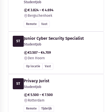
StudentJob
€ 3.824 – € 4.694
Bergschenhoek
Remote
Vast
Junior Cyber Security Specialist
ST
StudentJob
€3.507 – €4.709
Den Hoorn
Op locatie
Vast
Privacy Jurist
ST
StudentJob
€ 5.500 – € 7.500
Rotterdam
Remote
Tijdelijk