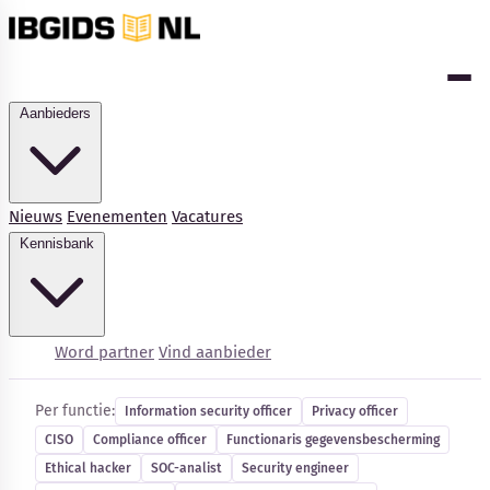
Aanbieders
Nieuws
Evenementen
Vacatures
Kennisbank
Cybersecurity-vacatures
Word partner
Vind aanbieder
Per functie:
Information security officer
Privacy officer
CISO
Compliance officer
Functionaris gegevensbescherming
Kennisbank
Ethical hacker
SOC-analist
Security engineer