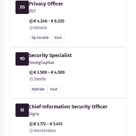
Privacy Officer
ZG
ZGT
€ 4.246 - € 6.220
Almelo
Op locatie
Vast
Security Specialist
YO
YoungCapital
€ 3.500 – € 4.500
Zwolle
Hybride
Vast
Chief Information Security Officer
SI
Sigra
€ 3.772 – € 5.413
Amsterdam