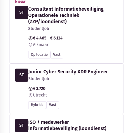
Nieuw
Consultant Informatiebeveiliging
ST
Operationele Techniek
(ZZP/loondienst)
StudentJob
€ 4.465 – € 6.124
Alkmaar
Op locatie
Vast
Junior Cyber Security XDR Engineer
ST
StudentJob
€ 3.720
Utrecht
Hybride
Vast
ISO / medewerker
ST
informatiebeveiliging (loondienst)