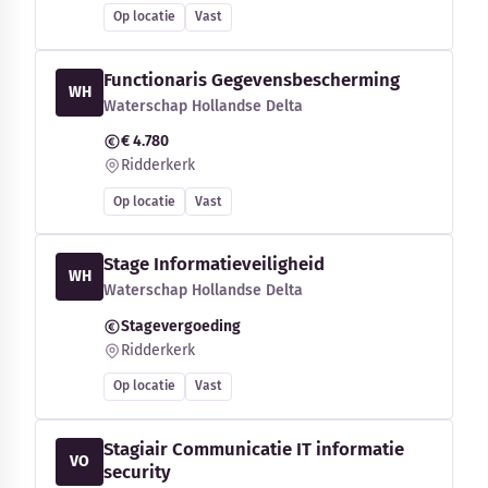
Op locatie
Vast
Functionaris Gegevensbescherming
WH
Waterschap Hollandse Delta
€ 4.780
Ridderkerk
Op locatie
Vast
Stage Informatieveiligheid
WH
Waterschap Hollandse Delta
Stagevergoeding
Ridderkerk
Op locatie
Vast
Stagiair Communicatie IT informatie
VO
security