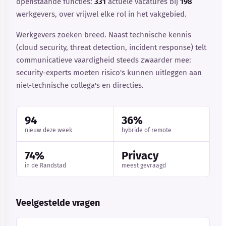
openstaande functies:
331
actuele vacatures bij
198
werkgevers, over vrijwel elke rol in het vakgebied.
Werkgevers zoeken breed. Naast technische kennis
(cloud security, threat detection, incident response) telt
communicatieve vaardigheid steeds zwaarder mee:
security-experts moeten risico's kunnen uitleggen aan
niet-technische collega's en directies.
94
36%
nieuw deze week
hybride of remote
74%
Privacy
in de Randstad
meest gevraagd
Veelgestelde vragen