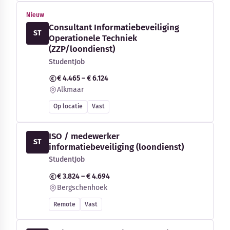
Nieuw
Consultant Informatiebeveiliging
ST
Operationele Techniek
(ZZP/loondienst)
StudentJob
€ 4.465 – € 6.124
Alkmaar
Op locatie
Vast
ISO / medewerker
ST
informatiebeveiliging (loondienst)
StudentJob
€ 3.824 – € 4.694
Bergschenhoek
Remote
Vast