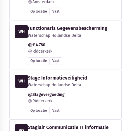
Amsterdam
Op locatie
Vast
Functionaris Gegevensbescherming
WH
Waterschap Hollandse Delta
€ 4.780
Ridderkerk
Op locatie
Vast
Stage Informatieveiligheid
WH
Waterschap Hollandse Delta
Stagevergoeding
Ridderkerk
Op locatie
Vast
Stagiair Communicatie IT informatie
VO