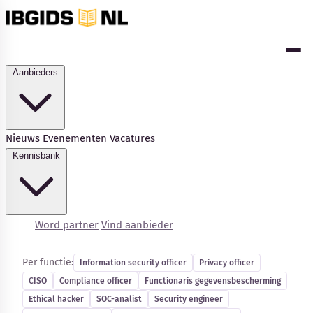
Aanbieders
Nieuws
Evenementen
Vacatures
Kennisbank
Cybersecurity-vacatures
Word partner
Vind aanbieder
Per functie:
Information security officer
Privacy officer
CISO
Compliance officer
Functionaris gegevensbescherming
Kennisbank
Ethical hacker
SOC-analist
Security engineer