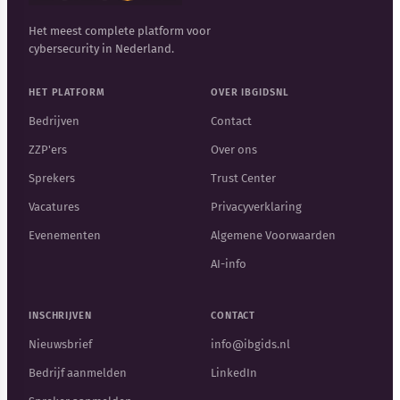
Het meest complete platform voor
cybersecurity in Nederland.
HET PLATFORM
OVER IBGIDSNL
Bedrijven
Contact
ZZP'ers
Over ons
Sprekers
Trust Center
Vacatures
Privacyverklaring
Evenementen
Algemene Voorwaarden
AI-info
INSCHRIJVEN
CONTACT
Nieuwsbrief
info@ibgids.nl
Bedrijf aanmelden
LinkedIn