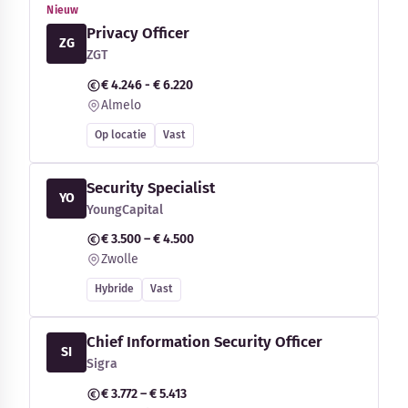
Nieuw
Privacy Officer
ZG
ZGT
€ 4.246 - € 6.220
Almelo
Op locatie
Vast
Security Specialist
YO
YoungCapital
€ 3.500 – € 4.500
Zwolle
Hybride
Vast
Chief Information Security Officer
SI
Sigra
€ 3.772 – € 5.413