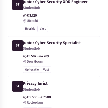
Junior Cyber Security XDR Engineer
ST
StudentJob
€ 3.720
Utrecht
Hybride
Vast
Junior Cyber Security Specialist
ST
StudentJob
€3.507 – €4.709
Den Hoorn
Op locatie
Vast
Privacy Jurist
ST
StudentJob
€ 5.500 – € 7.500
Rotterdam