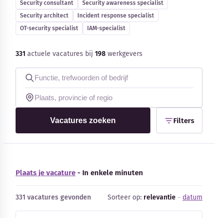
Security consultant
Security awareness specialist
Blog
Security architect
Incident response specialist
OT-security specialist
IAM-specialist
Bedrijfsupdates
331
actuele vacatures bij
198
werkgevers
Externe bronnen
Woordenboek
Auteurs
Vacatures zoeken
Filters
Plaats je vacature
- In enkele minuten
331 vacatures gevonden
Sorteer op:
relevantie
-
datum