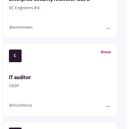
DC Engineers B.V.
→
Amstelveen
Nieuw
C
IT auditor
CROP
→
Hoofddorp