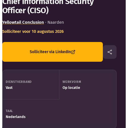
Chief Information Security
Blog
Officer (CISO)
Bedrijfsupdates
Yellowtail Conclusion
· Naarden
Solliciteer voor 10 augustus 2026
Externe bronnen
Woordenboek
Solliciteer via LinkedIn
Auteurs
DIENSTVERBAND
WERKVORM
Vast
Op locatie
TAAL
Nederlands