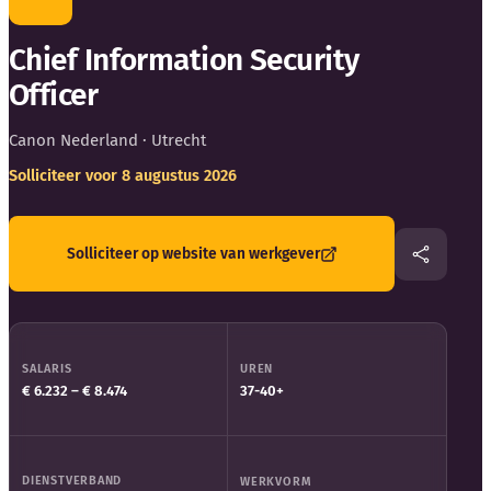
Blog
Chief Information Security
Bedrijfsupdates
Officer
Externe bronnen
Canon Nederland
· Utrecht
Solliciteer voor 8 augustus 2026
Woordenboek
Auteurs
Solliciteer op website van werkgever
SALARIS
UREN
€ 6.232 – € 8.474
37-40+
DIENSTVERBAND
WERKVORM