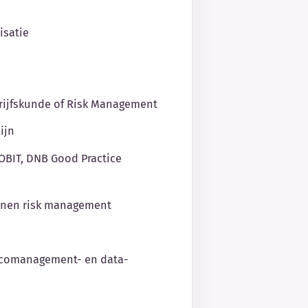
isatie
drijfskunde of Risk Management
ijn
OBIT, DNB Good Practice
innen risk management
isicomanagement- en data-