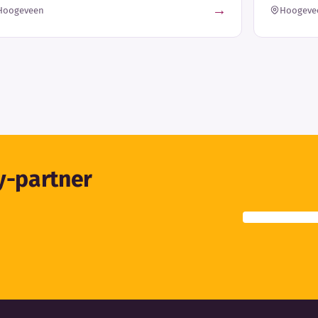
→
Hoogeveen
Hoogeve
ty-partner