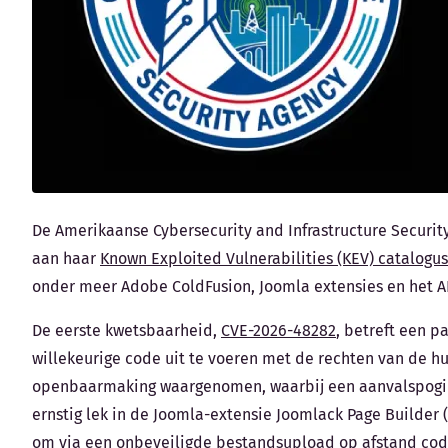
De Amerikaanse Cybersecurity and Infrastructure Security
aan haar
Known Exploited Vulnerabilities (KEV) catalogus
onder meer Adobe ColdFusion, Joomla extensies en het A
De eerste kwetsbaarheid,
CVE-2026-48282
, betreft een p
willekeurige code uit te voeren met de rechten van de hu
openbaarmaking waargenomen, waarbij een aanvalspoging 
ernstig lek in de Joomla-extensie Joomlack Page Builder (
om via een onbeveiligde bestandsupload op afstand code u