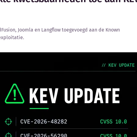
ldFusion, Joomla en Langflow toegevoegd aan de Known
xploitatie.