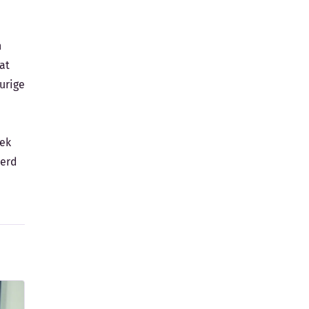
n
at
urige
lek
eerd