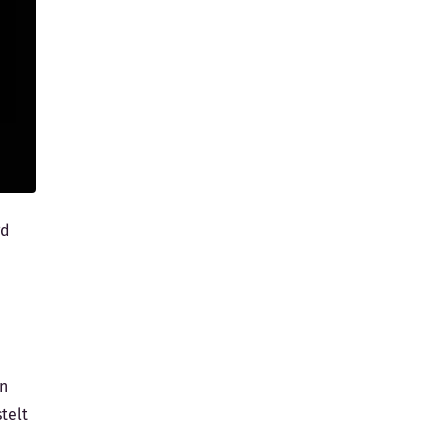
gd
en
telt