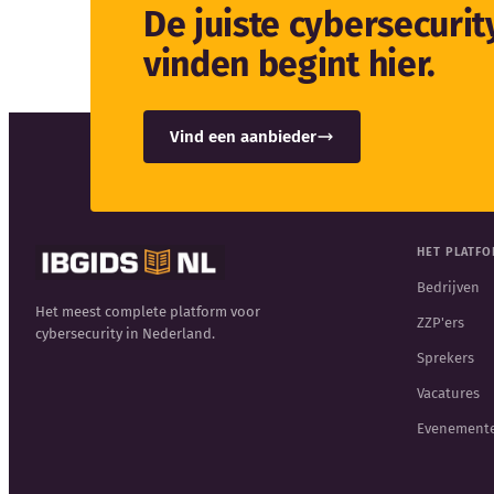
De juiste cybersecuri
vinden begint hier.
Vind een aanbieder
HET PLATF
Bedrijven
Het meest complete platform voor
ZZP'ers
cybersecurity in Nederland.
Sprekers
Vacatures
Evenement