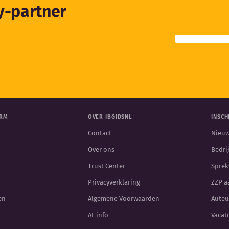
ty-partner
ORM
OVER IBGIDSNL
INSCH
Contact
Nieuw
Over ons
Bedri
Trust Center
Sprek
Privacyverklaring
ZZP 
en
Algemene Voorwaarden
Auteu
AI-info
Vacat