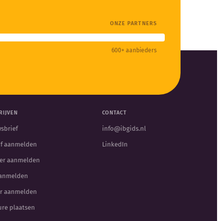
ONZE PARTNERS
600+ aanbieders
RIJVEN
CONTACT
sbrief
info@ibgids.nl
jf aanmelden
LinkedIn
er aanmelden
aanmelden
r aanmelden
ure plaatsen