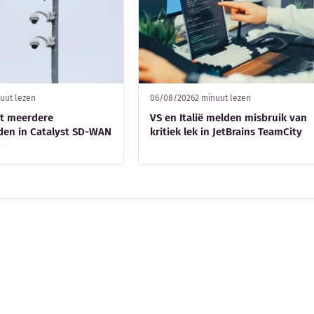
uut lezen
06/08/2026
2 minuut lezen
pt meerdere
VS en Italië melden misbruik van
en in Catalyst SD-WAN
kritiek lek in JetBrains TeamCity