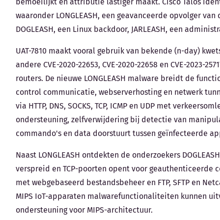
bemoeilijkt en attributie lastiger maakt. Cisco Talos i
waaronder LONGLEASH, een geavanceerde opvolger van 
DOGLEASH, een Linux backdoor, JARLEASH, een administra
UAT-7810 maakt vooral gebruik van bekende (n-day) kwets
andere CVE-2020-22653, CVE-2020-22658 en CVE-2023-25717
routers. De nieuwe LONGLEASH malware breidt de functi
control communicatie, webserverhosting en netwerk tunn
via HTTP, DNS, SOCKS, TCP, ICMP en UDP met verkeersomlei
ondersteuning, zelfverwijdering bij detectie van manipul
commando's en data doorstuurt tussen geïnfecteerde ap
Naast LONGLEASH ontdekten de onderzoekers DOGLEASH, e
verspreid en TCP-poorten opent voor geauthenticeerde 
met webgebaseerd bestandsbeheer en FTP, SFTP en Netcat
MIPS IoT-apparaten malwarefunctionaliteiten kunnen uitvo
ondersteuning voor MIPS-architectuur.