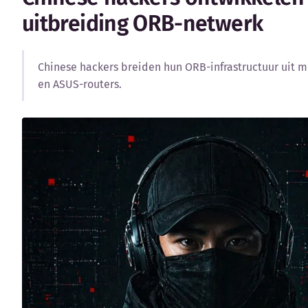
uitbreiding ORB-netwerk
Chinese hackers breiden hun ORB-infrastructuur uit 
en ASUS-routers.