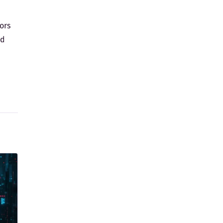
ors
rd