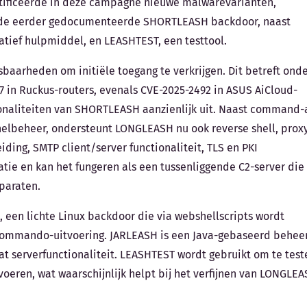
dentificeerde in deze campagne nieuwe malwarevarianten,
de eerder gedocumenteerde SHORTLEASH backdoor, naast
tief hulpmiddel, en LEASHTEST, een testtool.
baarheden om initiële toegang te verkrijgen. Dit betreft ond
 in Ruckus-routers, evenals CVE-2025-2492 in ASUS AiCloud-
onaliteiten van SHORTLEASH aanzienlijk uit. Naast command-
elbeheer, ondersteunt LONGLEASH nu ook reverse shell, prox
ding, SMTP client/server functionaliteit, TLS en PKI
atie en kan het fungeren als een tussenliggende C2-server die
paraten.
en lichte Linux backdoor die via webshellscripts wordt
commando-uitvoering. JARLEASH is een Java-gebaseerd behee
 serverfunctionaliteit. LEASHTEST wordt gebruikt om te test
eren, wat waarschijnlijk helpt bij het verfijnen van LONGLEA