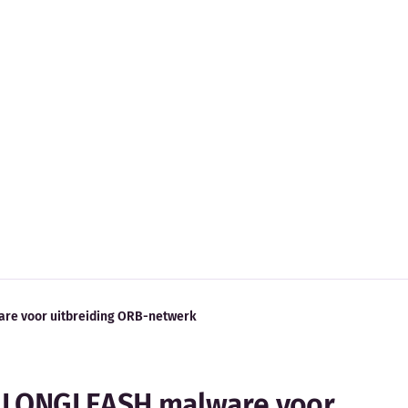
re voor uitbreiding ORB-netwerk
n LONGLEASH malware voor