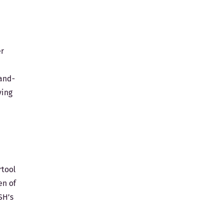
er
and-
ying
rtool
en of
SH’s