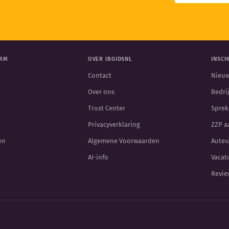
ORM
OVER IBGIDSNL
INSCH
Contact
Nieuw
Over ons
Bedri
Trust Center
Sprek
Privacyverklaring
ZZP 
en
Algemene Voorwaarden
Auteu
AI-info
Vacat
Revie