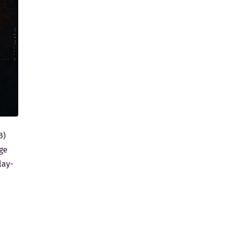
B)
ige
lay-