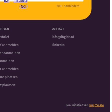
600+ aanbieders
RIJVEN
CONTACT
sbrief
info@ibgids.nl
jf aanmelden
LinkedIn
er aanmelden
aanmelden
r aanmelden
ure plaatsen
w plaatsen
Een initiatief van
JumpScale