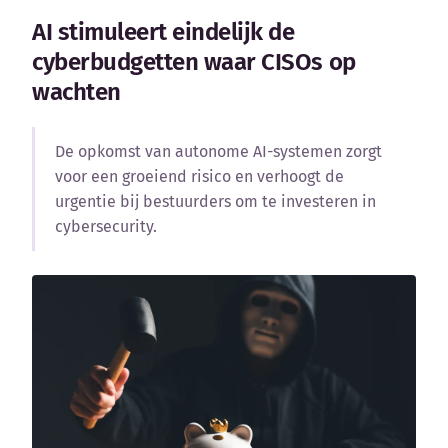
Blog
AI stimuleert eindelijk de
cyberbudgetten waar CISOs op
Bedrijfsupdates
wachten
Externe bronnen
De opkomst van autonome AI-systemen zorgt
Woordenboek
voor een groeiend risico en verhoogt de
urgentie bij bestuurders om te investeren in
Auteurs
cybersecurity.