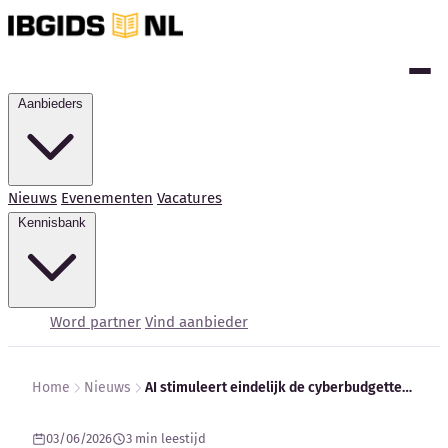
Aanbieders
Nieuws
Evenementen
Vacatures
Kennisbank
Word partner
Vind aanbieder
Home
Nieuws
AI stimuleert eindelijk de cyberbudgetten waar CISOs op wachten
Kennisbank
03/06/2026
3 min leestijd