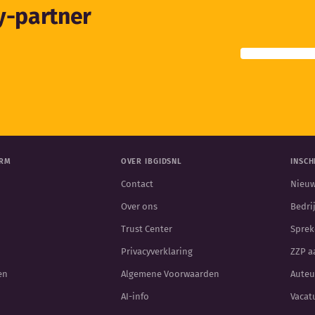
ty-partner
ORM
OVER IBGIDSNL
INSCH
Contact
Nieuw
Over ons
Bedri
Trust Center
Sprek
Privacyverklaring
ZZP 
en
Algemene Voorwaarden
Auteu
AI-info
Vacat