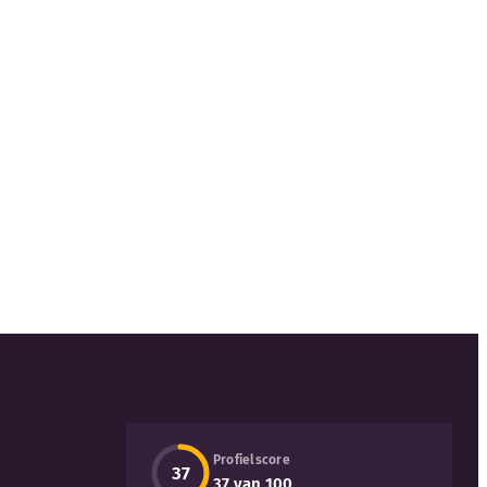
Profielscore
37
37 van 100