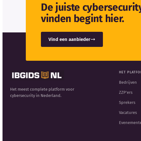
De juiste cybersecuri
vinden begint hier.
Vind een aanbieder
HET PLATF
Bedrijven
Het meest complete platform voor
ZZP'ers
cybersecurity in Nederland.
Sprekers
Vacatures
Evenement