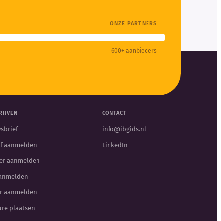
ONZE PARTNERS
600+ aanbieders
RIJVEN
CONTACT
sbrief
info@ibgids.nl
jf aanmelden
LinkedIn
er aanmelden
aanmelden
r aanmelden
ure plaatsen