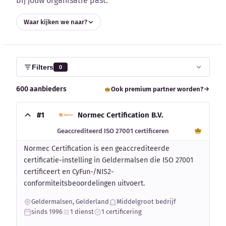
bij jouw organisatie past.
Blog
Waar kijken we naar?
Bedrijfsupdates
Externe bronnen
Filters
0
Woordenboek
600 aanbieders
Ook premium partner worden?
Auteurs
#1
Normec Certification B.V.
Geaccrediteerd ISO 27001 certificeren
Normec Certification is een geaccrediteerde
certificatie-instelling in Geldermalsen die ISO 27001
certificeert en CyFun-/NIS2-
conformiteitsbeoordelingen uitvoert.
Geldermalsen, Gelderland
Middelgroot bedrijf
sinds 1996
1 dienst
1 certificering