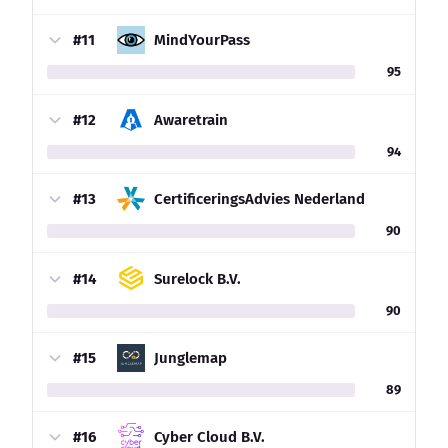
#11
MindYourPass
95
#12
Awaretrain
94
#13
CertificeringsAdvies Nederland
90
#14
Surelock B.V.
90
#15
Junglemap
89
#16
Cyber Cloud B.V.