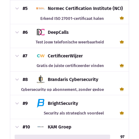
#5
Normec Certification Institute (NCI)
Erkend ISO 27001-certificaat halen
#6
DeepCalls
Test jouw telefonische weerbaarheid
#7
CertificeerWijzer
Gratis de juiste certificeerder vinden
#8
Brandaris Cybersecurity
Cybersecurity op abonnement, zonder gedoe
#9
BrightSecurity
Security als strategisch voordeel
#10
KAM Groep
97