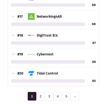
88
#17
Networking4All
88
#18
DigiTrust B.V.
87
#19
Cybernext
86
#20
Tidal Control
85
1
2
3
4
5
›