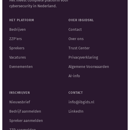
Het meest complete platform voor
cybersecurity in Nederland.
HET PLATFORM
OVER IBGIDSNL
Bedrijven
Contact
ZZP'ers
Over ons
Sprekers
Trust Center
Vacatures
Privacyverklaring
Evenementen
Algemene Voorwaarden
AI-info
INSCHRIJVEN
CONTACT
Nieuwsbrief
info@ibgids.nl
Bedrijf aanmelden
LinkedIn
Spreker aanmelden
ZZP aanmelden