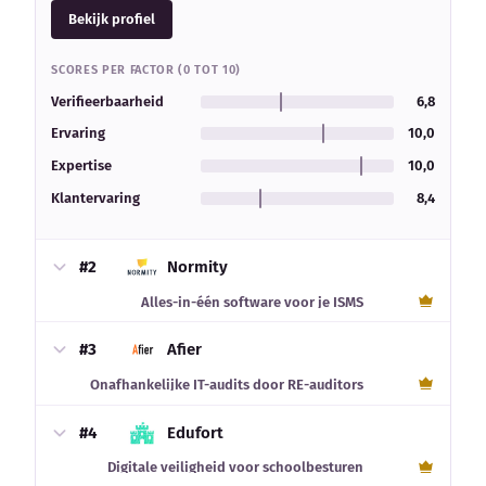
Bekijk profiel
SCORES PER FACTOR (0 TOT 10)
Verifieerbaarheid
6,8
Ervaring
10,0
Expertise
10,0
Klantervaring
8,4
#2
Normity
Alles-in-één software voor je ISMS
#3
Afier
Onafhankelijke IT-audits door RE-auditors
#4
Edufort
Digitale veiligheid voor schoolbesturen