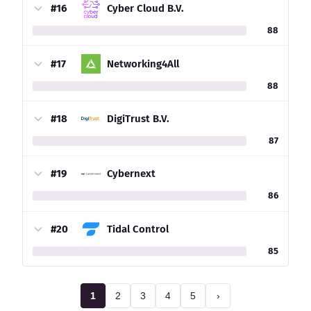
#16
Cyber Cloud B.V.
88
#17
Networking4All
88
#18
DigiTrust B.V.
87
#19
Cybernext
86
#20
Tidal Control
85
1
2
3
4
5
›