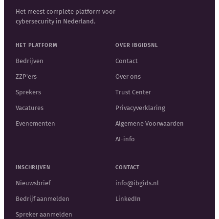
Het meest complete platform voor
cybersecurity in Nederland.
HET PLATFORM
OVER IBGIDSNL
Bedrijven
Contact
ZZP'ers
Over ons
Sprekers
Trust Center
Vacatures
Privacyverklaring
Evenementen
Algemene Voorwaarden
AI-info
INSCHRIJVEN
CONTACT
Nieuwsbrief
info@ibgids.nl
Bedrijf aanmelden
LinkedIn
Spreker aanmelden