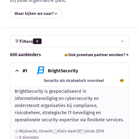
bij jouw organisatie past.
Blog
Waar kijken we naar?
Bedrijfsupdates
Externe bronnen
Filters
0
Woordenboek
600 aanbieders
Ook premium partner worden?
Auteurs
#1
BrightSecurity
Security als strategisch voordeel
BrightSecurity is gespecialiseerd in
informatiebeveiliging en cybersecurity en
ondersteunt organisaties bij compliance,
risicobeheer, strategische IT-beveiliging en
operationele security-expertise via flexibele services.
Mijdrecht, Utrecht
Klein bedrijf
sinds 2019
6 diensten