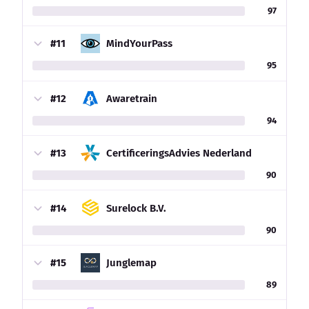
97
#11
MindYourPass
95
#12
Awaretrain
94
#13
CertificeringsAdvies Nederland
90
#14
Surelock B.V.
90
#15
Junglemap
89