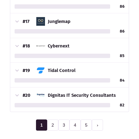
86
#17
Junglemap
86
#18
Cybernext
85
#19
Tidal Control
84
#20
Dignitas IT Security Consultants
82
1
2
3
4
5
›