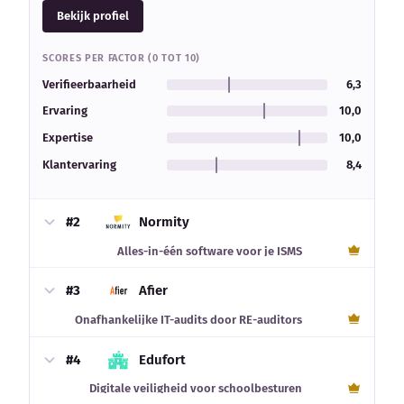
Bekijk profiel
SCORES PER FACTOR (0 TOT 10)
Verifieerbaarheid
6,3
Ervaring
10,0
Expertise
10,0
Klantervaring
8,4
#2
Normity
Alles-in-één software voor je ISMS
#3
Afier
Onafhankelijke IT-audits door RE-auditors
#4
Edufort
Digitale veiligheid voor schoolbesturen