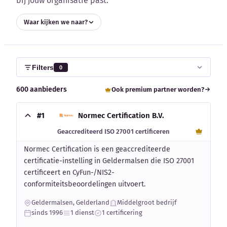
bij jouw organisatie past.
Blog
Waar kijken we naar?
Bedrijfsupdates
Externe bronnen
Filters
0
Woordenboek
600 aanbieders
Ook premium partner worden?
Auteurs
#1
Normec Certification B.V.
Geaccrediteerd ISO 27001 certificeren
Normec Certification is een geaccrediteerde
certificatie-instelling in Geldermalsen die ISO 27001
certificeert en CyFun-/NIS2-
conformiteitsbeoordelingen uitvoert.
Geldermalsen, Gelderland
Middelgroot bedrijf
sinds 1996
1 dienst
1 certificering