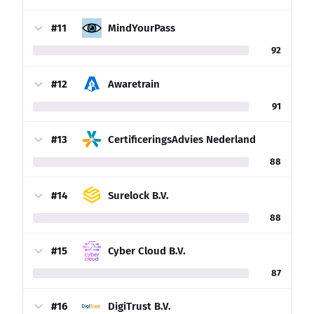
#11
MindYourPass
92
#12
Awaretrain
91
#13
CertificeringsAdvies Nederland
88
#14
Surelock B.V.
88
#15
Cyber Cloud B.V.
87
#16
DigiTrust B.V.