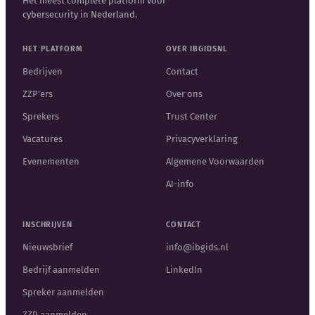
Het meest complete platform voor
cybersecurity in Nederland.
HET PLATFORM
OVER IBGIDSNL
Bedrijven
Contact
ZZP'ers
Over ons
Sprekers
Trust Center
Vacatures
Privacyverklaring
Evenementen
Algemene Voorwaarden
AI-info
INSCHRIJVEN
CONTACT
Nieuwsbrief
info@ibgids.nl
Bedrijf aanmelden
LinkedIn
Spreker aanmelden
ZZP aanmelden