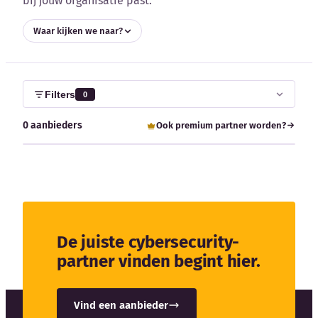
bij jouw organisatie past.
Blog
Waar kijken we naar?
Bedrijfsupdates
Externe bronnen
Filters
0
Woordenboek
0 aanbieders
Ook premium partner worden?
Auteurs
De juiste cybersecurity-
partner vinden begint hier.
Vind een aanbieder