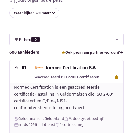
bij jouw organisatie past.
Blog
Waar kijken we naar?
Bedrijfsupdates
Externe bronnen
Filters
0
Woordenboek
600 aanbieders
Ook premium partner worden?
Auteurs
#1
Normec Certification B.V.
Geaccrediteerd ISO 27001 certificeren
Normec Certification is een geaccrediteerde
certificatie-instelling in Geldermalsen die ISO 27001
certificeert en CyFun-/NIS2-
conformiteitsbeoordelingen uitvoert.
Geldermalsen, Gelderland
Middelgroot bedrijf
sinds 1996
1 dienst
1 certificering