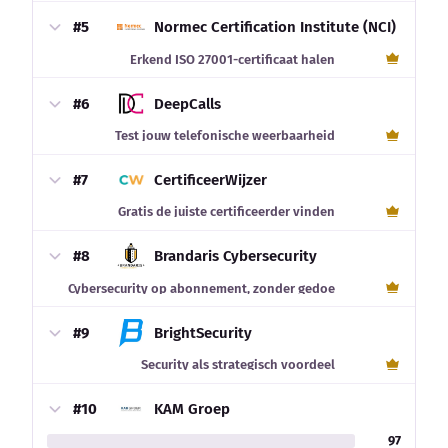
#5
Normec Certification Institute (NCI)
Erkend ISO 27001-certificaat halen
#6
DeepCalls
Test jouw telefonische weerbaarheid
#7
CertificeerWijzer
Gratis de juiste certificeerder vinden
#8
Brandaris Cybersecurity
Cybersecurity op abonnement, zonder gedoe
#9
BrightSecurity
Security als strategisch voordeel
#10
KAM Groep
97