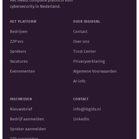
Het meest complete platform voor
cybersecurity in Nederland.
HET PLATFORM
OVER IBGIDSNL
Bedrijven
Contact
ZZP'ers
Over ons
Sprekers
Trust Center
Vacatures
Privacyverklaring
Evenementen
Algemene Voorwaarden
AI-info
INSCHRIJVEN
CONTACT
Nieuwsbrief
info@ibgids.nl
Bedrijf aanmelden
LinkedIn
Spreker aanmelden
ZZP aanmelden