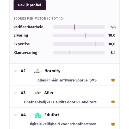
Bekijk profiel
SCORES PER FACTOR (0 TOT 10)
Verifieerbaarheid
6,8
Ervaring
10,0
Expertise
10,0
Klantervaring
8,4
#2
Normity
Alles-in-één software voor je ISMS
#3
Afier
Onafhankelijke IT-audits door RE-auditors
#4
Edufort
Digitale veiligheid voor schoolbesturen