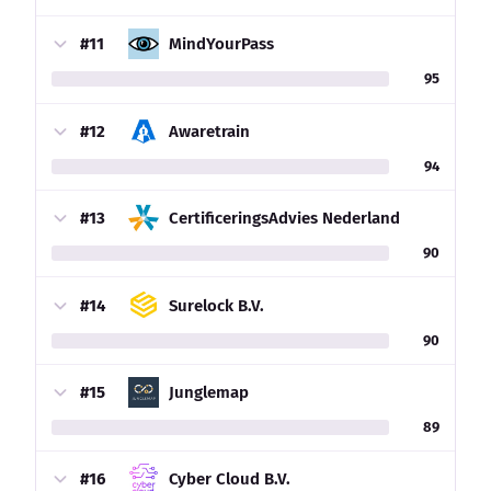
#11
MindYourPass
95
#12
Awaretrain
94
#13
CertificeringsAdvies Nederland
90
#14
Surelock B.V.
90
#15
Junglemap
89
#16
Cyber Cloud B.V.