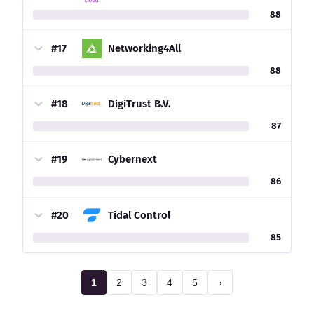
88
#17
Networking4All
88
#18
DigiTrust B.V.
87
#19
Cybernext
86
#20
Tidal Control
85
1
2
3
4
5
›