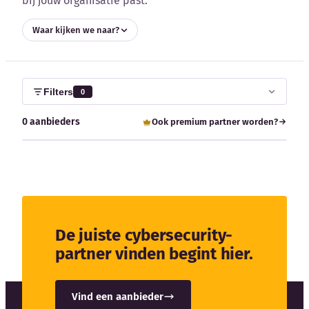
bij jouw organisatie past.
Blog
Waar kijken we naar?
Bedrijfsupdates
Externe bronnen
Filters
0
Woordenboek
0 aanbieders
Ook premium partner worden?
Auteurs
De juiste cybersecurity-
partner vinden begint hier.
Vind een aanbieder